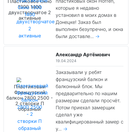
пластиковых окон Hoffen,
Пластиковое Окно
1300 1400
которые я недавно
двухстворчатое 2
установил в моих домах в
активные
Донецке! Заказ был
выполнен безупречно, и окна
были доставле...
→
Александр Артёмович
19.04.2024
Заказывали у ребят
французский балкон и
балконный блок. Мы
Пластиковый
Французский
предварительно по нашим
балкон 2800 2500 -
размерам сделали просчёт.
2 створки П
Потом приехал замерщик
образный
сделал уже
квалифицированный замер с
у...
→