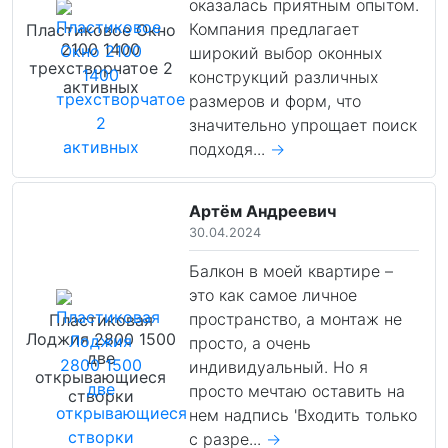
оказалась приятным опытом.
Компания предлагает
Пластиковое Окно
2100 1400
широкий выбор оконных
трехстворчатое 2
конструкций различных
активных
размеров и форм, что
значительно упрощает поиск
подходя...
→
Артём Андреевич
30.04.2024
Балкон в моей квартире –
это как самое личное
пространство, а монтаж не
Пластиковая
Лоджия 2800 1500
просто, а очень
две
индивидуальный. Но я
открывающиеся
просто мечтаю оставить на
створки
нем надпись 'Входить только
с разре...
→