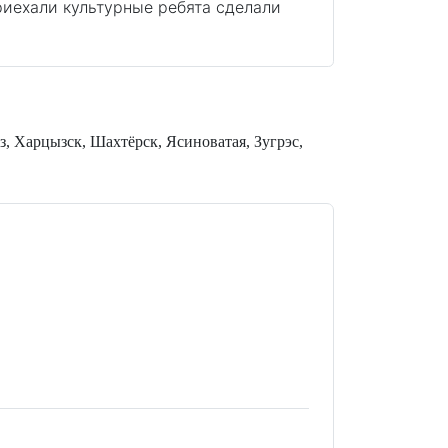
риехали культурные ребята сделали
з, Харцызск, Шахтёрск, Ясиноватая, Зугрэс,