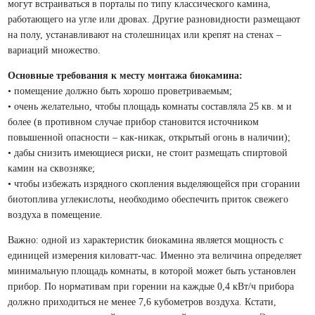
могут встраиваться в порталы по типу классического камина,
работающего на угле или дровах. Другие разновидности размещают
на полу, устанавливают на столешницах или крепят на стенах –
вариаций множество.
Основные требования к месту монтажа биокамина:
• помещение должно быть хорошо проветриваемым;
• очень желательно, чтобы площадь комнаты составляла 25 кв. м и
более (в противном случае прибор становится источником
повышенной опасности – как-никак, открытый огонь в наличии);
• дабы снизить имеющиеся риски, не стоит размещать спиртовой
камин на сквозняке;
• чтобы избежать изрядного скопления выделяющейся при сгорании
биотоплива углекислоты, необходимо обеспечить приток свежего
воздуха в помещение.
Важно: одной из характеристик биокамина является мощность с
единицей измерения киловатт-час. Именно эта величина определяет
минимальную площадь комнаты, в которой может быть установлен
прибор. По нормативам при горении на каждые 0,4 кВт/ч прибора
должно приходиться не менее 7,6 кубометров воздуха. Кстати,